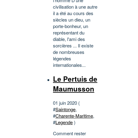
l'homme D'une
civilisation à une autre
il a été au cours des
siècles un dieu, un
porte-bonheur, un
représentant du
diable, l'ami des
sorcières ... Il existe
de nombreuses
légendes
internationales...
Le Pertuis de
Maumusson
01 juin 2020 (
#
Saintonge
,
#
Charente-Maritime
,
#
Legende
)
Comment rester